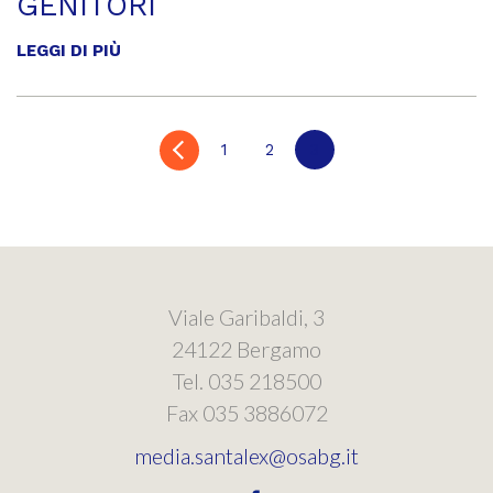
GENITORI
LEGGI DI PIÙ
1
2
3
Viale Garibaldi, 3
24122 Bergamo
Tel. 035 218500
Fax 035 3886072
media.santalex@osabg.it