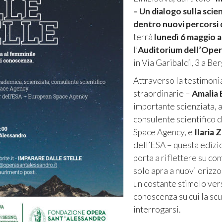
– Un dialogo sulla scie
dentro nuovi percorsi
terrà
lunedì 6 maggio a
l’
Auditorium dell’Oper
in Via Garibaldi, 3 a Be
Attraverso la testimoni
straordinarie –
Amalia E
importante scienziata,
consulente scientifico 
Space Agency, e
Ilaria Z
dell’ESA – questa edizi
porta a riflettere su co
solo apra a nuovi orizzo
un costante stimolo ver
conoscenza su cui la sc
interrogarsi.