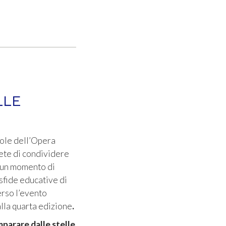
LLE
uole dell’Opera
ete di condividere
o un momento di
 sfide educative di
erso l’evento
alla quarta edizione
.
mparare dalle stelle