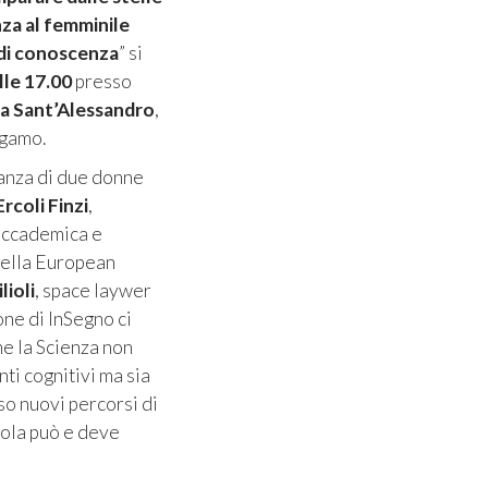
nza al femminile
 di conoscenza
” si
lle 17.00
presso
a Sant’Alessandro
,
rgamo.
anza di due donne
rcoli Finzi
,
 accademica e
della European
ilioli
, space laywer
one di InSegno ci
me la Scienza non
nti cognitivi ma sia
so nuovi percorsi di
uola può e deve