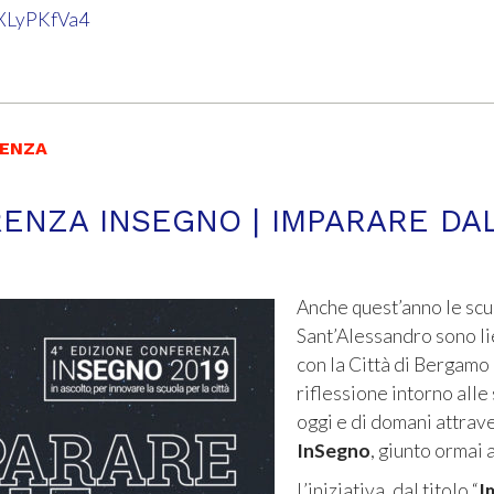
QXLyPKfVa4
RENZA
RENZA INSEGNO | IMPARARE DA
Anche quest’anno le sc
Sant’Alessandro sono li
con la Città di Bergam
riflessione intorno alle
oggi e di domani attrav
InSegno
, giunto ormai 
L’iniziativa, dal titolo “
I