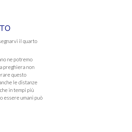
NTO
segnarvi il quarto
anno ne potremo
ra preghiera non
erare questo
anche le distanze
che in tempi più
stro essere umani può