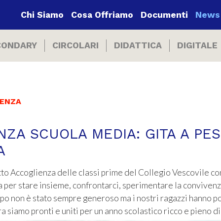
Chi Siamo
Cosa Offriamo
Documenti
News
CONDARY
CIRCOLARI
DIDATTICA
DIGITALE
RENZA
ZA SCUOLA MEDIA: GITA A PE
A
tto Accoglienza delle classi prime del Collegio Vescovile con
 per stare insieme, confrontarci, sperimentare la conviven
empo non è stato sempre generoso ma i nostri ragazzi hanno po
a siamo pronti e uniti per un anno scolastico ricco e pieno d