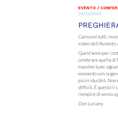
EVENTO / CONFE
24/12/2020
PREGHIER
Carissimi tutti, ins
video dell’Avvento a
Quest’anno per i no
celebrare quella di 
mancherà per ognuno
momento con la gener
più irriducibili. No
difficili. È questo 
riempire di senso o
Don Luciano