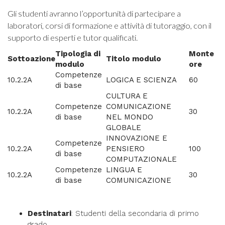
Gli studenti avranno l’opportunità di partecipare a
laboratori, corsi di formazione e attività di tutoraggio, con il
supporto di esperti e tutor qualificati.
Tipologia di
Monte
Sottoazione
Titolo modulo
modulo
ore
Competenze
10.2.2A
LOGICA E SCIENZA
60
di base
CULTURA E
Competenze
COMUNICAZIONE
10.2.2A
30
di base
NEL MONDO
GLOBALE
INNOVAZIONE E
Competenze
10.2.2A
PENSIERO
100
di base
COMPUTAZIONALE
Competenze
LINGUA E
10.2.2A
30
di base
COMUNICAZIONE
Destinatari
: Studenti della secondaria di primo
grado